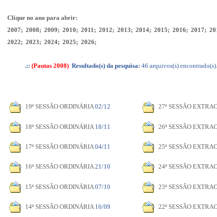
Clique no ano para abrir:
2007
;
2008
;
2009
;
2010
;
2011
;
2012
;
2013
;
2014
;
2015
;
2016
;
2017
;
20
2022
;
2023
;
2024
;
2025
;
2026
;
.::
(Pautas 2008)
Resultado(s) da pesquisa:
46 arquivos(s) encontrado(s)
19ª SESSÃO ORDINÁRIA
02/12
27ª SESSÃO EXTRA
18ª SESSÃO ORDINÁRIA
18/11
26ª SESSÃO EXTRA
17ª SESSÃO ORDINÁRIA
04/11
25ª SESSÃO EXTRA
16ª SESSÃO ORDINÁRIA
21/10
24ª SESSÃO EXTRA
15ª SESSÃO ORDINÁRIA
07/10
23ª SESSÃO EXTRA
14ª SESSÃO ORDINÁRIA
16/09
22ª SESSÃO EXTRA