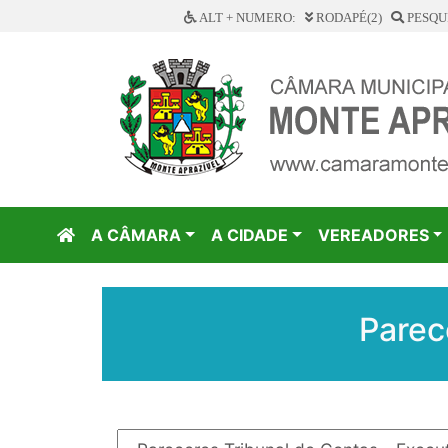
ALT + NUMERO:
RODAPÉ(2)
PESQUI
A CÂMARA
A CIDADE
VEREADORES
Parec