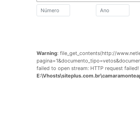
Warning
: file_get_contents(http://www.net
pagina=1&documento_tipo=vetos&docume
failed to open stream: HTTP request failed! 
E:\Vhosts\siteplus.com.br\camaramonteap