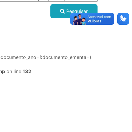
Pesquisar
&documento_ano=&documento_ementa=):
php
on line
132