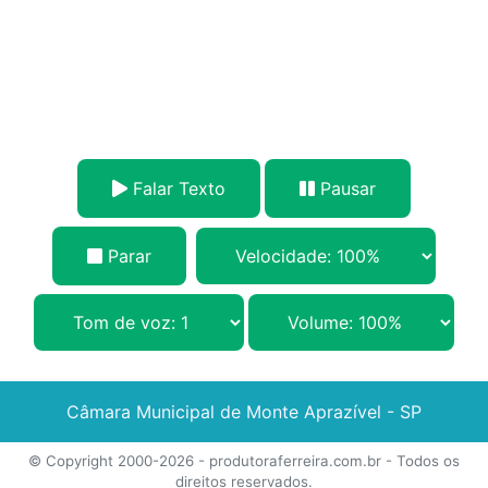
Falar Texto
Pausar
Parar
Câmara Municipal de Monte Aprazível - SP
© Copyright 2000-2026 -
produtoraferreira.com.br
- Todos os
direitos reservados.