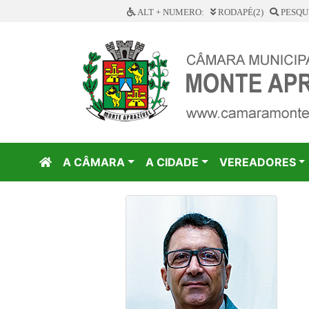
ALT + NUMERO:
RODAPÉ(2)
PESQUI
A CÂMARA
A CIDADE
VEREADORES